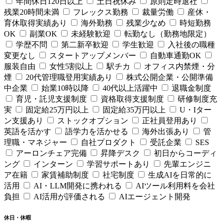
年間休日120日以上
土日祝休み
原則定時退社
残業20時間未満
フレックス勤務
裁量労働
産休・
育休取得実績あり
海外勤務
残業少なめ
時短勤務
OK
副業OK
未経験歓迎
転勤なし（勤務地限定）
学歴不問
第二新卒歓迎
学生歓迎
入社後の職種
変更なし
スタートアップメンバー
自動車通勤OK
服装自由
女性5割以上
駅チカ
オフィス内禁煙・分
煙
20代管理職登用実績あり
株式公開企業・公開準備
中企業
始業10時以降
40代以上活躍中
退職金制度
育児・託児支援制度
資格取得支援制度
研修制度充
実
固定給25万円以上
固定給35万円以上
U・Iター
ン支援あり
ストックオプション
正社員登用あり
英語を活かす
語学力を活かせる
海外出張あり
管
理職・マネジャー
自社プロダクト
受託企業
SES
アーロンチェア完備
昇降デスク
初日からコーディ
ング
インターン
学習サポートあり
先輩エンジニ
ア在籍
家賃補助制度
社宅制度
生成AIを日常的に
活用
AI・LLM開発に携われる
AIツール利用料を会社
負担
AI活用が評価される
AIエージェント開発
休日・休暇