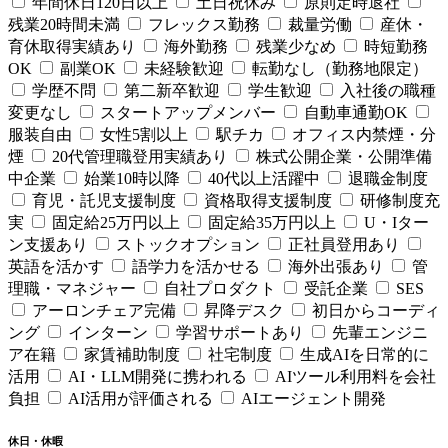
年間休日120日以上
土日祝休み
原則定時退社
残業20時間未満
フレックス勤務
裁量労働
産休・
育休取得実績あり
海外勤務
残業少なめ
時短勤務
OK
副業OK
未経験歓迎
転勤なし（勤務地限定）
学歴不問
第二新卒歓迎
学生歓迎
入社後の職種
変更なし
スタートアップメンバー
自動車通勤OK
服装自由
女性5割以上
駅チカ
オフィス内禁煙・分
煙
20代管理職登用実績あり
株式公開企業・公開準備
中企業
始業10時以降
40代以上活躍中
退職金制度
育児・託児支援制度
資格取得支援制度
研修制度充
実
固定給25万円以上
固定給35万円以上
U・Iター
ン支援あり
ストックオプション
正社員登用あり
英語を活かす
語学力を活かせる
海外出張あり
管
理職・マネジャー
自社プロダクト
受託企業
SES
アーロンチェア完備
昇降デスク
初日からコーディ
ング
インターン
学習サポートあり
先輩エンジニ
ア在籍
家賃補助制度
社宅制度
生成AIを日常的に
活用
AI・LLM開発に携われる
AIツール利用料を会社
負担
AI活用が評価される
AIエージェント開発
休日・休暇