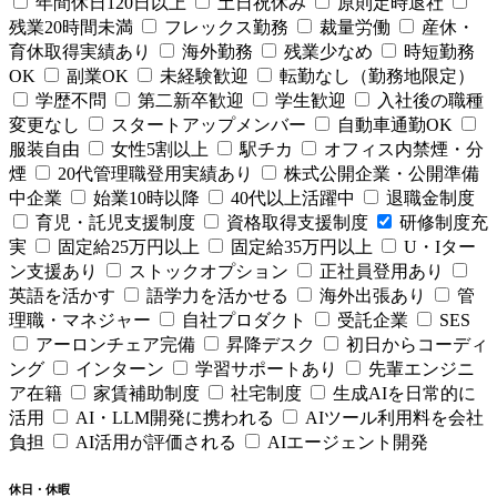
年間休日120日以上
土日祝休み
原則定時退社
残業20時間未満
フレックス勤務
裁量労働
産休・
育休取得実績あり
海外勤務
残業少なめ
時短勤務
OK
副業OK
未経験歓迎
転勤なし（勤務地限定）
学歴不問
第二新卒歓迎
学生歓迎
入社後の職種
変更なし
スタートアップメンバー
自動車通勤OK
服装自由
女性5割以上
駅チカ
オフィス内禁煙・分
煙
20代管理職登用実績あり
株式公開企業・公開準備
中企業
始業10時以降
40代以上活躍中
退職金制度
育児・託児支援制度
資格取得支援制度
研修制度充
実
固定給25万円以上
固定給35万円以上
U・Iター
ン支援あり
ストックオプション
正社員登用あり
英語を活かす
語学力を活かせる
海外出張あり
管
理職・マネジャー
自社プロダクト
受託企業
SES
アーロンチェア完備
昇降デスク
初日からコーディ
ング
インターン
学習サポートあり
先輩エンジニ
ア在籍
家賃補助制度
社宅制度
生成AIを日常的に
活用
AI・LLM開発に携われる
AIツール利用料を会社
負担
AI活用が評価される
AIエージェント開発
休日・休暇