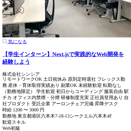
気になる
【学生インターン】Next.jsで実践的なWeb開発を
経験しよう
株式会社シンシア
リモートワークOK
土日祝休み
原則定時退社
フレックス勤
務
産休・育休取得実績あり
副業OK
未経験歓迎
転勤なし
（勤務地限定）
学生歓迎
初日からコーディング
服装自由
駅
チカ
オフィス内禁煙・分煙
研修制度充実
正社員登用あり
自
社プロダクト
受託企業
アーロンチェア完備
昇降デスク
時給
1200
〜
3000
円
勤務地
東京都港区六本木7-18-13シークエル六本木4F
歓迎スキル
Web初級