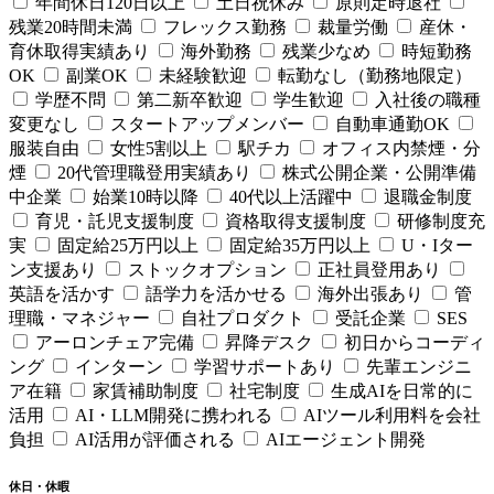
年間休日120日以上
土日祝休み
原則定時退社
残業20時間未満
フレックス勤務
裁量労働
産休・
育休取得実績あり
海外勤務
残業少なめ
時短勤務
OK
副業OK
未経験歓迎
転勤なし（勤務地限定）
学歴不問
第二新卒歓迎
学生歓迎
入社後の職種
変更なし
スタートアップメンバー
自動車通勤OK
服装自由
女性5割以上
駅チカ
オフィス内禁煙・分
煙
20代管理職登用実績あり
株式公開企業・公開準備
中企業
始業10時以降
40代以上活躍中
退職金制度
育児・託児支援制度
資格取得支援制度
研修制度充
実
固定給25万円以上
固定給35万円以上
U・Iター
ン支援あり
ストックオプション
正社員登用あり
英語を活かす
語学力を活かせる
海外出張あり
管
理職・マネジャー
自社プロダクト
受託企業
SES
アーロンチェア完備
昇降デスク
初日からコーディ
ング
インターン
学習サポートあり
先輩エンジニ
ア在籍
家賃補助制度
社宅制度
生成AIを日常的に
活用
AI・LLM開発に携われる
AIツール利用料を会社
負担
AI活用が評価される
AIエージェント開発
休日・休暇