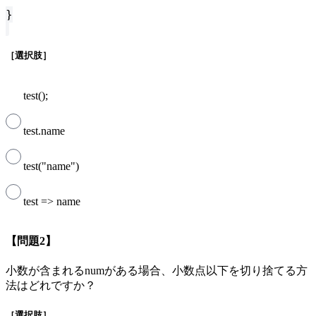
}
［選択肢］
test();
test.name
test("name")
test => name
【問題2】
小数が含まれるnumがある場合、小数点以下を切り捨てる方
法はどれですか？
［選択肢］