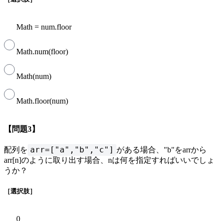
Math = num.floor
Math.num(floor)
Math(num)
Math.floor(num)
【問題3】
arr=["a","b","c"]
配列を
がある場合、"b"をarrから
arr[n]のように取り出す場合、nは何を指定すればいいでしょ
うか？
［選択肢］
0