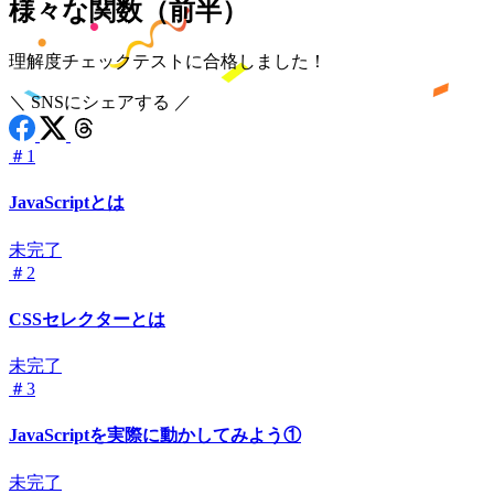
様々な関数（前半）
理解度チェックテストに合格しました！
＼ SNSにシェアする ／
＃1
JavaScriptとは
未完了
＃2
CSSセレクターとは
未完了
＃3
JavaScriptを実際に動かしてみよう①
未完了