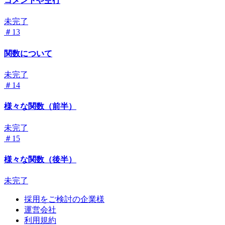
コメントや空行
未完了
＃13
関数について
未完了
＃14
様々な関数（前半）
未完了
＃15
様々な関数（後半）
未完了
採用をご検討の企業様
運営会社
利用規約