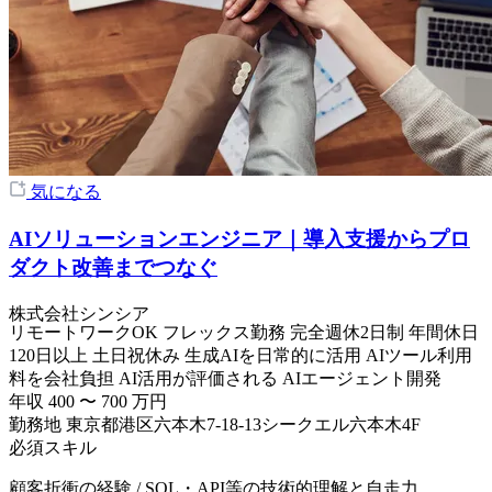
気になる
AIソリューションエンジニア｜導入支援からプロ
ダクト改善までつなぐ
株式会社シンシア
リモートワークOK
フレックス勤務
完全週休2日制
年間休日
120日以上
土日祝休み
生成AIを日常的に活用
AIツール利用
料を会社負担
AI活用が評価される
AIエージェント開発
年収
400
〜
700
万円
勤務地
東京都港区六本木7-18-13シークエル六本木4F
必須スキル
顧客折衝の経験 / SQL・API等の技術的理解と自走力