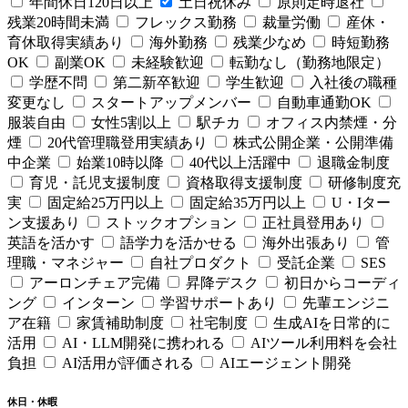
年間休日120日以上
土日祝休み
原則定時退社
残業20時間未満
フレックス勤務
裁量労働
産休・
育休取得実績あり
海外勤務
残業少なめ
時短勤務
OK
副業OK
未経験歓迎
転勤なし（勤務地限定）
学歴不問
第二新卒歓迎
学生歓迎
入社後の職種
変更なし
スタートアップメンバー
自動車通勤OK
服装自由
女性5割以上
駅チカ
オフィス内禁煙・分
煙
20代管理職登用実績あり
株式公開企業・公開準備
中企業
始業10時以降
40代以上活躍中
退職金制度
育児・託児支援制度
資格取得支援制度
研修制度充
実
固定給25万円以上
固定給35万円以上
U・Iター
ン支援あり
ストックオプション
正社員登用あり
英語を活かす
語学力を活かせる
海外出張あり
管
理職・マネジャー
自社プロダクト
受託企業
SES
アーロンチェア完備
昇降デスク
初日からコーディ
ング
インターン
学習サポートあり
先輩エンジニ
ア在籍
家賃補助制度
社宅制度
生成AIを日常的に
活用
AI・LLM開発に携われる
AIツール利用料を会社
負担
AI活用が評価される
AIエージェント開発
休日・休暇