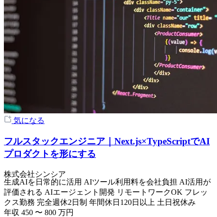
気になる
フルスタックエンジニア｜Next.js×TypeScriptでAI
プロダクトを形にする
株式会社シンシア
生成AIを日常的に活用
AIツール利用料を会社負担
AI活用が
評価される
AIエージェント開発
リモートワークOK
フレッ
クス勤務
完全週休2日制
年間休日120日以上
土日祝休み
年収
450
〜
800
万円