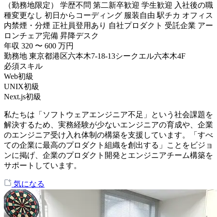
（勤務地限定）
学歴不問
第二新卒歓迎
学生歓迎
入社後の職
種変更なし
初日からコーディング
服装自由
駅チカ
オフィス
内禁煙・分煙
正社員登用あり
自社プロダクト
受託企業
アー
ロンチェア完備
昇降デスク
年収
320
〜
600
万円
勤務地
東京都港区六本木7-18-13シークエル六本木4F
必須スキル
Web初級
UNIX初級
Next.js初級
私たちは「ソフトウェアエンジニア不足」という社会課題を
解決するため、実務経験が少ないエンジニアの育成や、企業
のエンジニア受け入れ体制の構築を支援しています。「すべ
ての企業に最高のプロダクト組織を創出する」ことをビジョ
ンに掲げ、企業のプロダクト開発とエンジニアチーム構築を
サポートしています。
気になる