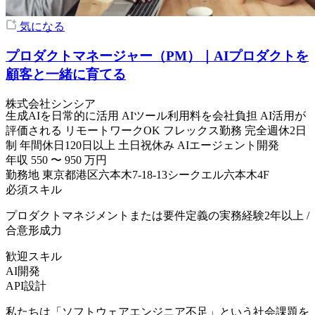
気になる
プロダクトマネージャー（PM）｜AIプロダクトを
顧客と一緒に育てる
株式会社シンシア
生成AIを日常的に活用
AIツール利用料を会社負担
AI活用が
評価される
リモートワークOK
フレックス勤務
完全週休2日
制
年間休日120日以上
土日祝休み
AIエージェント開発
年収
550
〜
950
万円
勤務地
東京都港区六本木7-18-13シークエル六本木4F
必須スキル
プロダクトマネジメントまたは要件定義の実務経験2年以上 /
合意形成力
歓迎スキル
AI開発
API設計
私たちは「ソフトウェアエンジニア不足」という社会課題を