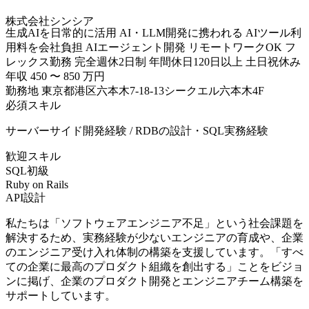
株式会社シンシア
生成AIを日常的に活用
AI・LLM開発に携われる
AIツール利
用料を会社負担
AIエージェント開発
リモートワークOK
フ
レックス勤務
完全週休2日制
年間休日120日以上
土日祝休み
年収
450
〜
850
万円
勤務地
東京都港区六本木7-18-13シークエル六本木4F
必須スキル
サーバーサイド開発経験 / RDBの設計・SQL実務経験
歓迎スキル
SQL初級
Ruby on Rails
API設計
私たちは「ソフトウェアエンジニア不足」という社会課題を
解決するため、実務経験が少ないエンジニアの育成や、企業
のエンジニア受け入れ体制の構築を支援しています。「すべ
ての企業に最高のプロダクト組織を創出する」ことをビジョ
ンに掲げ、企業のプロダクト開発とエンジニアチーム構築を
サポートしています。