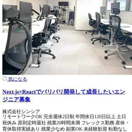
気になる
Next.js×Reactでバリバリ開発して成長したいエン
ジニア募集
株式会社シンシア
リモートワークOK
完全週休2日制
年間休日120日以上
土日
祝休み
原則定時退社
残業20時間未満
フレックス勤務
産休・
育休取得実績あり
残業少なめ
副業OK
未経験歓迎
転勤なし