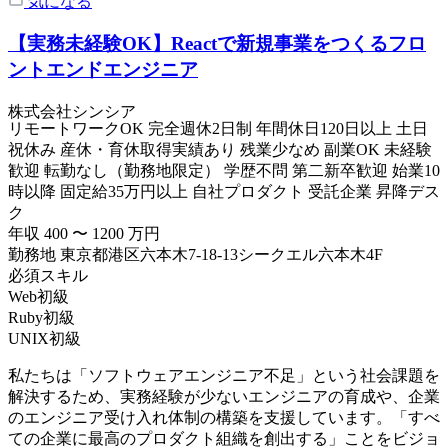
気になる
【実務未経験OK】Reactで新規事業をつくるフロ
ントエンドエンジニア
株式会社シンシア
リモートワークOK
完全週休2日制
年間休日120日以上
土日
祝休み
産休・育休取得実績あり
残業少なめ
副業OK
未経験
歓迎
転勤なし（勤務地限定）
学歴不問
第二新卒歓迎
始業10
時以降
固定給35万円以上
自社プロダクト
受託企業
昇降デス
ク
年収
400
〜
1200
万円
勤務地
東京都港区六本木7-18-13シークエル六本木4F
必須スキル
Web初級
Ruby初級
UNIX初級
私たちは「ソフトウェアエンジニア不足」という社会課題を
解決するため、実務経験が少ないエンジニアの育成や、企業
のエンジニア受け入れ体制の構築を支援しています。「すべ
ての企業に最高のプロダクト組織を創出する」ことをビジョ