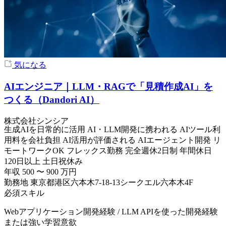
気になる
AIエンジニア｜LLM・RAGで「見積作成AI」を
つくる（Dandori AI）
株式会社シンシア
生成AIを日常的に活用
AI・LLM開発に携われる
AIツール利
用料を会社負担
AI活用が評価される
AIエージェント開発
リ
モートワークOK
フレックス勤務
完全週休2日制
年間休日
120日以上
土日祝休み
年収
500
〜
900
万円
勤務地
東京都港区六本木7-18-13シークエル六本木4F
必須スキル
Webアプリケーション開発経験 / LLM APIを使った開発経験
または強い学習意欲