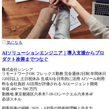
気になる
AIソリューションエンジニア｜導入支援からプロ
ダクト改善までつなぐ
株式会社シンシア
リモートワークOK
フレックス勤務
完全週休2日制
年間休日
120日以上
土日祝休み
生成AIを日常的に活用
AIツール利用
料を会社負担
AI活用が評価される
AIエージェント開発
年収
400
〜
700
万円
勤務地
東京都港区六本木7-18-13シークエル六本木4F
必須スキル
顧客折衝の経験 / SQL・API等の技術的理解と自走力