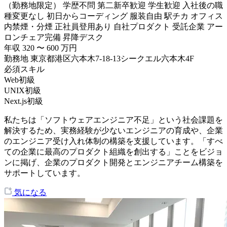
（勤務地限定）
学歴不問
第二新卒歓迎
学生歓迎
入社後の職
種変更なし
初日からコーディング
服装自由
駅チカ
オフィス
内禁煙・分煙
正社員登用あり
自社プロダクト
受託企業
アー
ロンチェア完備
昇降デスク
年収
320
〜
600
万円
勤務地
東京都港区六本木7-18-13シークエル六本木4F
必須スキル
Web初級
UNIX初級
Next.js初級
私たちは「ソフトウェアエンジニア不足」という社会課題を
解決するため、実務経験が少ないエンジニアの育成や、企業
のエンジニア受け入れ体制の構築を支援しています。「すべ
ての企業に最高のプロダクト組織を創出する」ことをビジョ
ンに掲げ、企業のプロダクト開発とエンジニアチーム構築を
サポートしています。
気になる