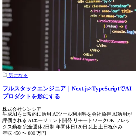
気になる
フルスタックエンジニア｜Next.js×TypeScriptでAI
プロダクトを形にする
株式会社シンシア
生成AIを日常的に活用
AIツール利用料を会社負担
AI活用が
評価される
AIエージェント開発
リモートワークOK
フレッ
クス勤務
完全週休2日制
年間休日120日以上
土日祝休み
年収
450
〜
800
万円