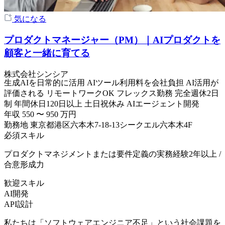
気になる
プロダクトマネージャー（PM）｜AIプロダクトを
顧客と一緒に育てる
株式会社シンシア
生成AIを日常的に活用
AIツール利用料を会社負担
AI活用が
評価される
リモートワークOK
フレックス勤務
完全週休2日
制
年間休日120日以上
土日祝休み
AIエージェント開発
年収
550
〜
950
万円
勤務地
東京都港区六本木7-18-13シークエル六本木4F
必須スキル
プロダクトマネジメントまたは要件定義の実務経験2年以上 /
合意形成力
歓迎スキル
AI開発
API設計
私たちは「ソフトウェアエンジニア不足」という社会課題を