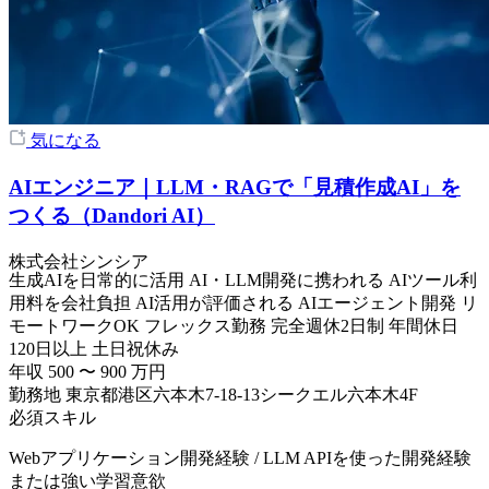
気になる
AIエンジニア｜LLM・RAGで「見積作成AI」を
つくる（Dandori AI）
株式会社シンシア
生成AIを日常的に活用
AI・LLM開発に携われる
AIツール利
用料を会社負担
AI活用が評価される
AIエージェント開発
リ
モートワークOK
フレックス勤務
完全週休2日制
年間休日
120日以上
土日祝休み
年収
500
〜
900
万円
勤務地
東京都港区六本木7-18-13シークエル六本木4F
必須スキル
Webアプリケーション開発経験 / LLM APIを使った開発経験
または強い学習意欲