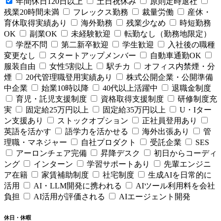
年間休日120日以上
土日祝休み
原則定時退社
残業20時間未満
フレックス勤務
裁量労働
産休・
育休取得実績あり
海外勤務
残業少なめ
時短勤務
OK
副業OK
未経験歓迎
転勤なし（勤務地限定）
学歴不問
第二新卒歓迎
学生歓迎
入社後の職種
変更なし
スタートアップメンバー
自動車通勤OK
服装自由
女性5割以上
駅チカ
オフィス内禁煙・分
煙
20代管理職登用実績あり
株式公開企業・公開準備
中企業
始業10時以降
40代以上活躍中
退職金制度
育児・託児支援制度
資格取得支援制度
研修制度充
実
固定給25万円以上
固定給35万円以上
U・Iター
ン支援あり
ストックオプション
正社員登用あり
英語を活かす
語学力を活かせる
海外出張あり
管
理職・マネジャー
自社プロダクト
受託企業
SES
アーロンチェア完備
昇降デスク
初日からコーディ
ング
インターン
学習サポートあり
先輩エンジニ
ア在籍
家賃補助制度
社宅制度
生成AIを日常的に
活用
AI・LLM開発に携われる
AIツール利用料を会社
負担
AI活用が評価される
AIエージェント開発
休日・休暇