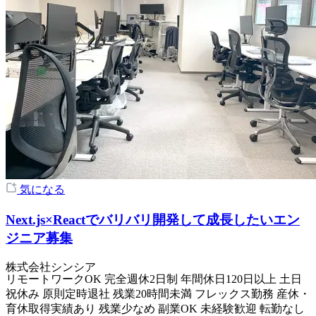
気になる
Next.js×Reactでバリバリ開発して成長したいエン
ジニア募集
株式会社シンシア
リモートワークOK
完全週休2日制
年間休日120日以上
土日
祝休み
原則定時退社
残業20時間未満
フレックス勤務
産休・
育休取得実績あり
残業少なめ
副業OK
未経験歓迎
転勤なし