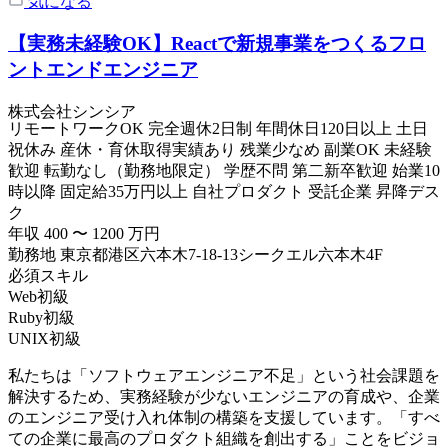
気になる
【実務未経験OK】Reactで新規事業をつくるフロ
ントエンドエンジニア
株式会社シンシア
リモートワークOK
完全週休2日制
年間休日120日以上
土日
祝休み
産休・育休取得実績あり
残業少なめ
副業OK
未経験
歓迎
転勤なし（勤務地限定）
学歴不問
第二新卒歓迎
始業10
時以降
固定給35万円以上
自社プロダクト
受託企業
昇降デス
ク
年収
400
〜
1200
万円
勤務地
東京都港区六本木7-18-13シークエル六本木4F
必須スキル
Web初級
Ruby初級
UNIX初級
私たちは「ソフトウェアエンジニア不足」という社会課題を
解決するため、実務経験が少ないエンジニアの育成や、企業
のエンジニア受け入れ体制の構築を支援しています。「すべ
ての企業に最高のプロダクト組織を創出する」ことをビジョ